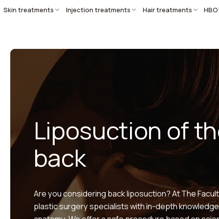
Skin treatments
Injection treatments
Hair treatments
HBO
Liposuction of t
back
Are you considering back liposuction? At The Faculty
plastic surgery specialists with in-depth knowledge
anatomy. We offer a safe procedure based on scie