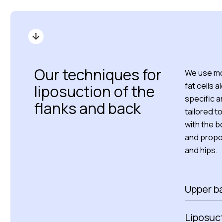
Our techniques for
We use mo
fat cells a
liposuction of the
specific a
flanks and back
tailored t
with the b
and propo
and hips.
Upper ba
Liposuct