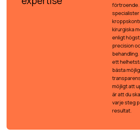
expertise
förtroende.
specialister
kroppskont
kirurgiska 
enligt högs
precision o
behandling
ett helhetst
bästa möjliga
transparens 
möjligt att 
är att du sk
varje steg p
resultat.