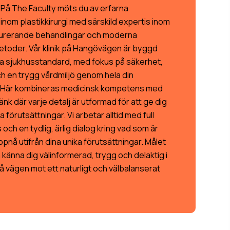
 På The Faculty möts du av erfarna
 inom plastikkirurgi med särskild expertis inom
urerande behandlingar och moderna
metoder. Vår klinik på Hangövägen är byggd
ta sjukhusstandard, med fokus på säkerhet,
ch en trygg vårdmiljö genom hela din
. Här kombineras medicinsk kompetens med
änk där varje detalj är utformad för att ge dig
 förutsättningar. Vi arbetar alltid med full
och en tydlig, ärlig dialog kring vad som är
uppnå utifrån dina unika förutsättningar. Målet
a känna dig välinformerad, trygg och delaktig i
å vägen mot ett naturligt och välbalanserat