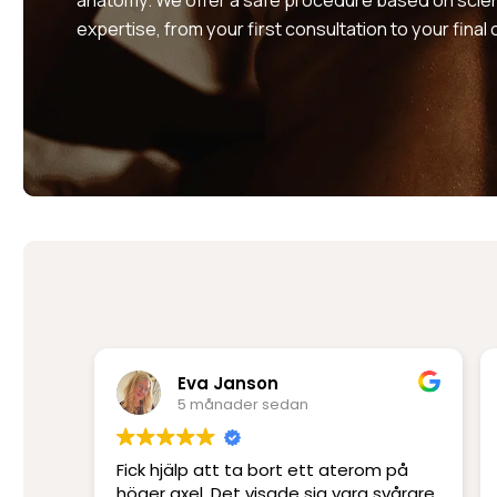
expertise, from your first consultation to your final
Rima Mir Fakhraei
6 månader sedan
terom på
Platskirurgi i världsklass. Ett
ara svårare
professionellt klinik med Sveriges