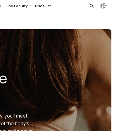
T
The Faculty
Price list
he
, you’ll meet
 of the body’s
nce and medical