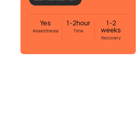
Yes
1-2
hour
1-2
weeks
Anaesthesia
Time
Recovery
Eva Janson
5 månader sedan
Fick hjälp att ta bort ett a
höger axel. Det visade sig v