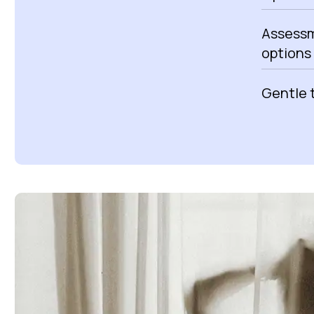
Assessme
options
Gentle 