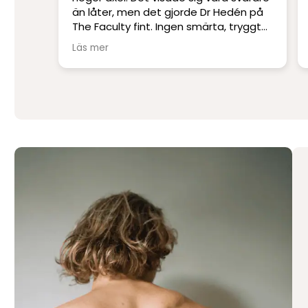
 Hedén på
skickligaste och mest erfarna läkare.
a, tryggt
Jag har blivit opererad på andra kliniker
men har inte upplevt skicklighet och
Läs mer
service på denna nivå.
Stort tack till Per Hedén och resten av
personalen.