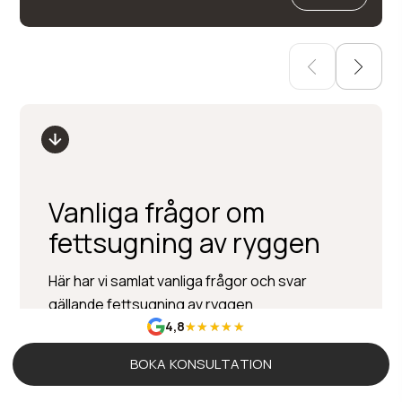
Vanliga frågor om
fettsugning av ryggen
Här har vi samlat vanliga frågor och svar
gällande fettsugning av ryggen
4,8
BOKA KONSULTATION
Gör det ont efter operationen?