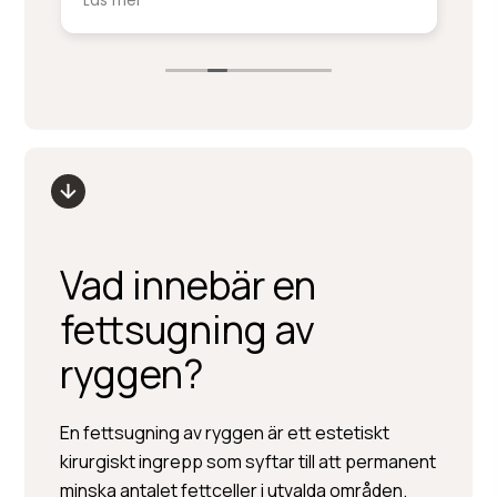
Läs mer
Lä
kirurger. Inga frågor är dumma, och
mi
smärtlindringen har de stenkoll på. När
pe
v
frukostbrickan kommer in efter
uppvaket blir man lite religiös av lycka.
Vad innebär en
fettsugning av
ryggen?
En fettsugning av ryggen är ett estetiskt
kirurgiskt ingrepp som syftar till att permanent
minska antalet fettceller i utvalda områden.