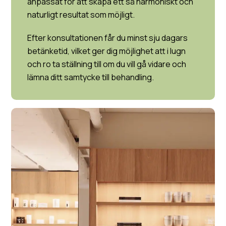
anpassat för att skapa ett så harmoniskt och
naturligt resultat som möjligt.
Efter konsultationen får du minst sju dagars
betänketid, vilket ger dig möjlighet att i lugn
och ro ta ställning till om du vill gå vidare och
lämna ditt samtycke till behandling.