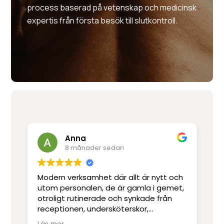
process baserad på vetenskap och medicinsk
expertis från första besök till slutkontroll.
Anna
8 månader sedan
Modern verksamhet där allt är nytt och
Trevlig person
utom personalen, de är gamla i gemet,
ef
otroligt rutinerade och synkade från
Ri
er
receptionen, undersköterskor,
fö
sjuksköterskor, narkospersonal och
ti