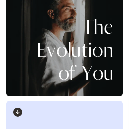
The
Evolution
of You