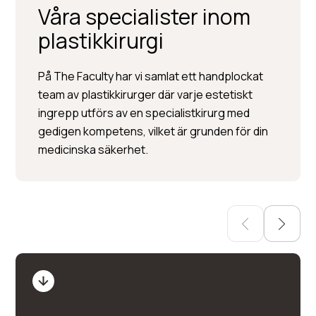
Våra specialister inom
plastikkirurgi
Per Hedén
På The Faculty har vi samlat ett handplockat
team av plastikkirurger där varje estetiskt
Plastikkirurgi »
ingrepp utförs av en specialistkirurg med
Injektionsbehandlingar »
gedigen kompetens, vilket är grunden för din
Hudbehandlingar
medicinska säkerhet.