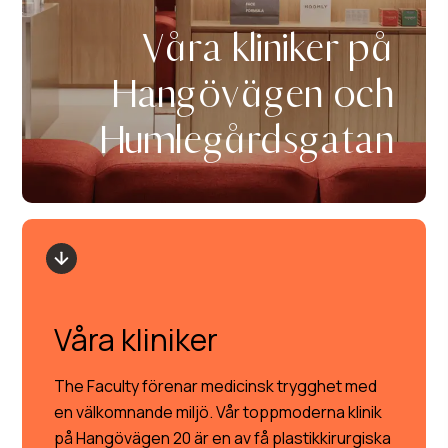
Våra kliniker på
Hangövägen och
Humlegårdsgatan
Våra kliniker
The Faculty förenar medicinsk trygghet med
en välkomnande miljö. Vår toppmoderna klinik
på Hangövägen 20 är en av få plastikkirurgiska