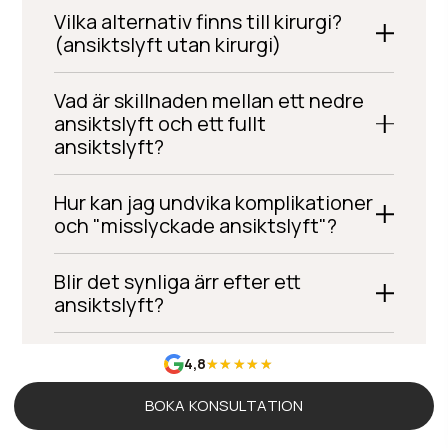
Vilka alternativ finns till kirurgi?
(ansiktslyft utan kirurgi)
Vad är skillnaden mellan ett nedre
ansiktslyft och ett fullt
ansiktslyft?
Hur kan jag undvika komplikationer
och "misslyckade ansiktslyft"?
Blir det synliga ärr efter ett
ansiktslyft?
Hur lång är återhämtningen och
4,8
eftervården?
BOKA KONSULTATION
Hur länge håller ett ansiktslyft?