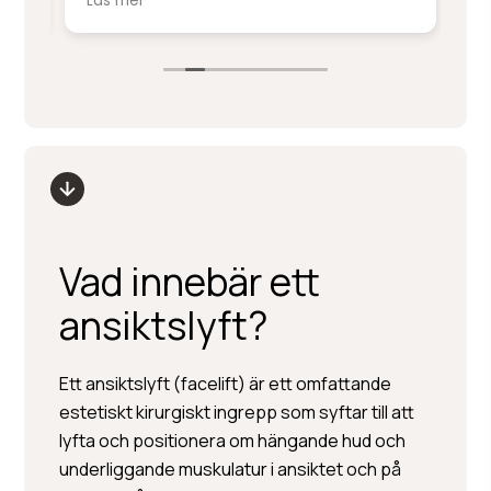
Läs mer
Lä
service på denna nivå.
ki
sm
Stort tack till Per Hedén och resten av
fr
personalen.
up
Vad innebär ett
ansiktslyft?
Ett ansiktslyft (facelift) är ett omfattande
estetiskt kirurgiskt ingrepp som syftar till att
lyfta och positionera om hängande hud och
underliggande muskulatur i ansiktet och på