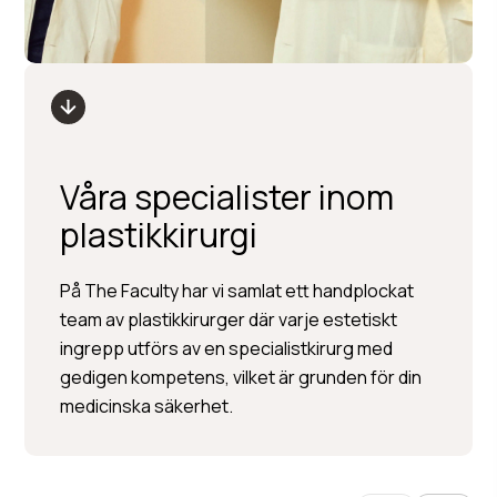
Våra specialister inom
plastikkirurgi
Per Hedén
På The Faculty har vi samlat ett handplockat
team av plastikkirurger där varje estetiskt
Plastikkirurgi »
ingrepp utförs av en specialistkirurg med
Injektionsbehandlingar »
gedigen kompetens, vilket är grunden för din
Hudbehandlingar
medicinska säkerhet.