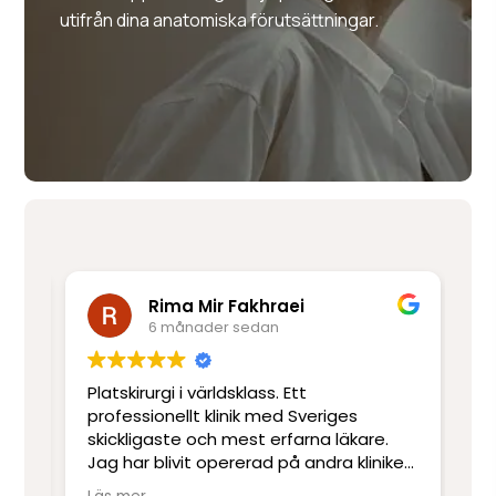
utifrån dina anatomiska förutsättningar.
Rima Mir Fakhraei
6 månader sedan
Platskirurgi i världsklass. Ett
Mo
e
professionellt klinik med Sveriges
ut
skickligaste och mest erfarna läkare.
ot
Jag har blivit opererad på andra kliniker
re
men har inte upplevt skicklighet och
sj