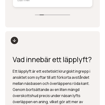
Läs mer
Lä
service på denna nivå.
ki
sm
Stort tack till Per Hedén och resten av
fr
personalen.
up
Vad innebär ett läpplyft?
Ett läpplyft är ett estetiskt kirurgiskt ingrepp i
ansiktet som syftar till att förkorta avståndet
mellan näsbasen och överläppens röda kant.
Genom bortsättande av en liten mängd
överskottshud precis under näsan lyfts
överläppen en aning, vilket gör att mer av