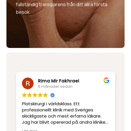
fullständig transparens från ditt allra första
besök.
Rima Mir Fakhraei
6 månader sedan
Platskirurgi i världsklass. Ett
Mo
e
professionellt klinik med Sveriges
ut
skickligaste och mest erfarna läkare.
ot
Jag har blivit opererad på andra kliniker
re
men har inte upplevt skicklighet och
sj