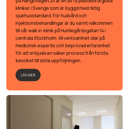
på Hangövägen 20 är en av få plastikkirurgiska
kliniker i Sverige som är byggd med riktig
sjukhusstandard. För hudvård och
injektionsbehandlingar är du varmt välkommen
till vår walk in-klinik på Humlegårdsgatan 14 i
centrala Stockholm. All verksamhet vilar på
medicinsk expertis och beprövad erfarenhet
för att erbjuda en säker process från första
besöket till sista uppföljningen.
LÄS MER