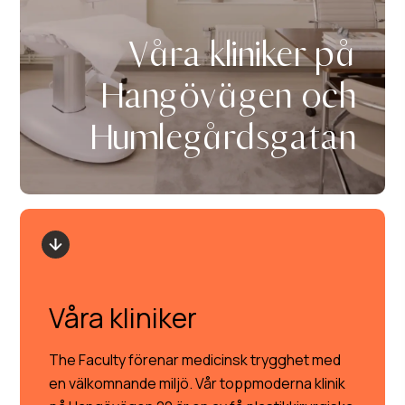
Våra kliniker på
Hangövägen och
Humlegårdsgatan
Våra kliniker
The Faculty förenar medicinsk trygghet med
en välkomnande miljö. Vår toppmoderna klinik