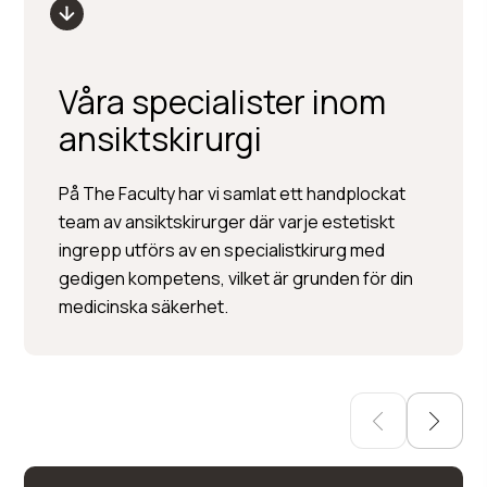
Våra specialister inom
ansiktskirurgi
Per Hedén
På The Faculty har vi samlat ett handplockat
team av ansiktskirurger där varje estetiskt
Plastikkirurgi »
ingrepp utförs av en specialistkirurg med
Injektionsbehandlingar »
gedigen kompetens, vilket är grunden för din
Hudbehandlingar
medicinska säkerhet.