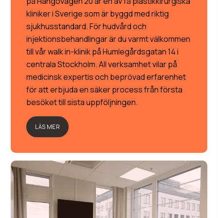
på Hangövägen 20 är en av få plastikkirurgiska
kliniker i Sverige som är byggd med riktig
sjukhusstandard. För hudvård och
injektionsbehandlingar är du varmt välkommen
till vår walk in-klinik på Humlegårdsgatan 14 i
centrala Stockholm. All verksamhet vilar på
medicinsk expertis och beprövad erfarenhet
för att erbjuda en säker process från första
besöket till sista uppföljningen.
LÄS MER