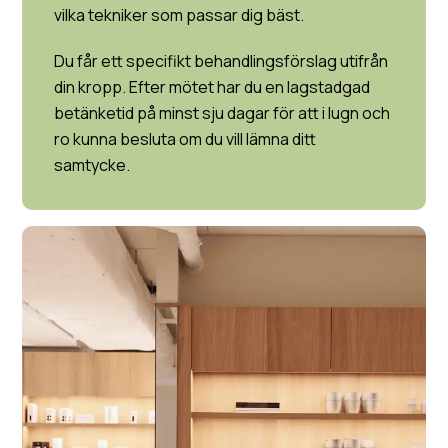
vilka tekniker som passar dig bäst.
Du får ett specifikt behandlingsförslag utifrån
din kropp. Efter mötet har du en lagstadgad
betänketid på minst sju dagar för att i lugn och
ro kunna besluta om du vill lämna ditt
samtycke.