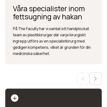
Våra specialister inom
fettsugning av hakan
Per Hedén
På The Faculty har vi samlat ett handplockat
team av plastikkirurger där varje kirurgiskt
Plastikkirurgi »
ingrepp utförs av en specialistkirurg med
Injektionsbehandlingar »
gedigen kompetens, vilket är grunden för din
Hudbehandlingar
medicinska säkerhet.