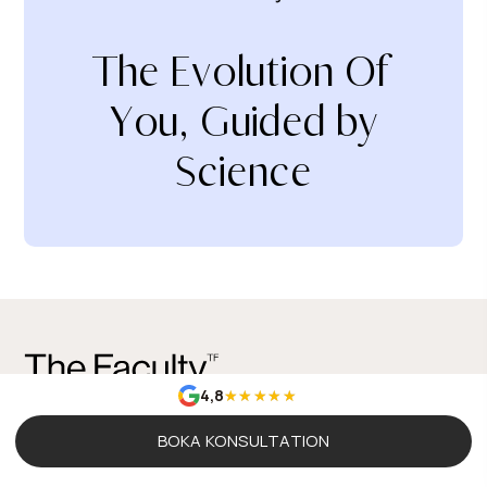
The Evolution Of
You, Guided by
Science
4,8
BOKA KONSULTATION
08-989000
info@thefaculty.com