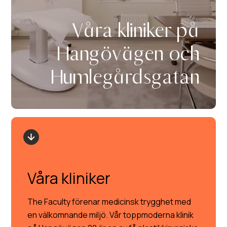
Våra kliniker på
Hangövägen och
Humlegårdsgatan
Våra kliniker
The Faculty förenar medicinsk trygghet med
en välkomnande miljö. Vår toppmoderna klinik