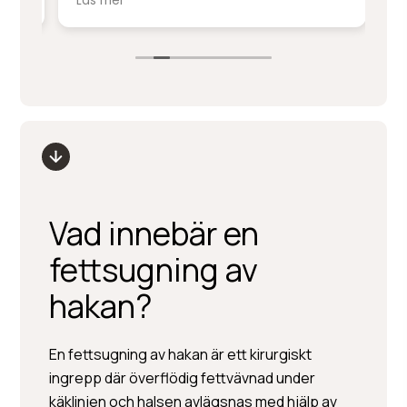
Läs mer
Lä
service på denna nivå.
ki
sm
Stort tack till Per Hedén och resten av
fr
personalen.
up
Vad innebär en
fettsugning av
hakan?
En fettsugning av hakan är ett kirurgiskt
ingrepp där överflödig fettvävnad under
käklinjen och halsen avlägsnas med hjälp av