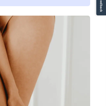
✏ Ge feedback