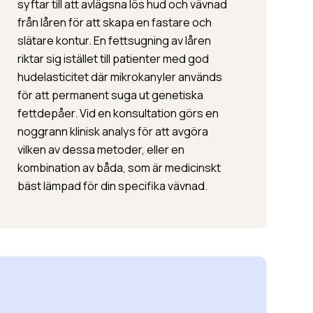
syftar till att avlägsna lös hud och vävnad
från låren för att skapa en fastare och
slätare kontur. En fettsugning av låren
riktar sig istället till patienter med god
hudelasticitet där mikrokanyler används
för att permanent suga ut genetiska
fettdepåer. Vid en konsultation görs en
noggrann klinisk analys för att avgöra
vilken av dessa metoder, eller en
kombination av båda, som är medicinskt
bäst lämpad för din specifika vävnad.