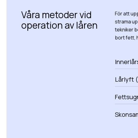
Våra metoder vid
För att up
strama up
operation av låren
tekniker b
bort fett,
Innerlår
Lårlyft 
Fettsugn
Skonsam