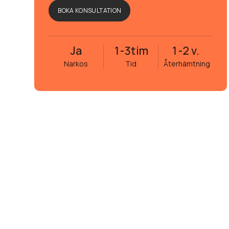
BOKA KONSULTATION
Ja
1-3
tim
1-2 v.
Narkos
Tid
Återhämtning
Eva Janson
5 månader sedan
Fick hjälp att ta bort ett aterom
höger axel. Det visade sig vara s