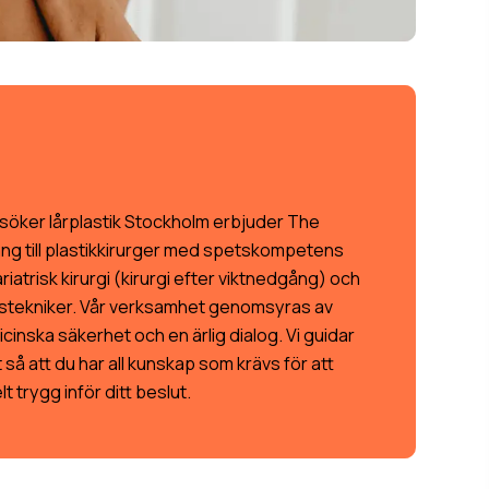
 söker lårplastik Stockholm erbjuder The
gång till plastikkirurger med spetskompetens
iatrisk kirurgi (kirurgi efter viktnedgång) och
stekniker. Vår verksamhet genomsyras av
inska säkerhet och en ärlig dialog. Vi guidar
t så att du har all kunskap som krävs för att
t trygg inför ditt beslut.