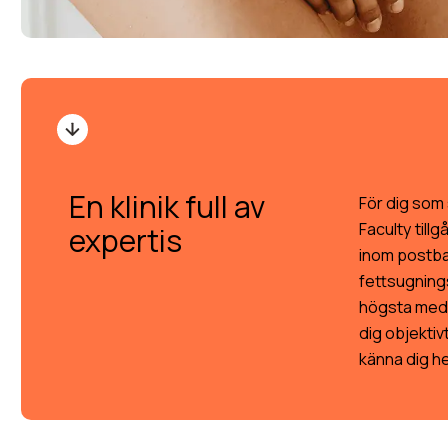
En klinik full av
För dig som
Faculty till
expertis
inom postbar
fettsugning
högsta medic
dig objektiv
känna dig hel