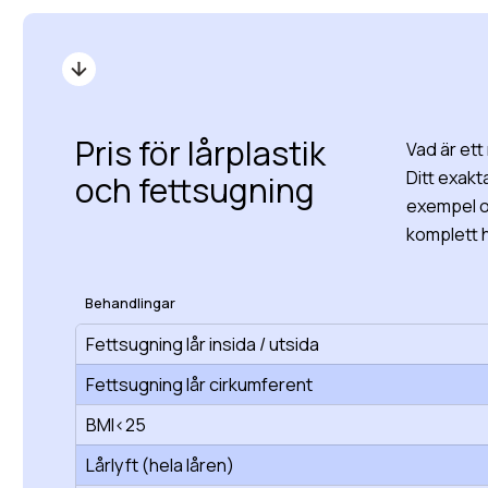
Pris för lårplastik
Vad är ett 
Ditt exakt
och fettsugning
exempel o
komplett h
Behandlingar
Fettsugning lår insida / utsida
Fettsugning lår cirkumferent
BMI<25
Lårlyft (hela låren)