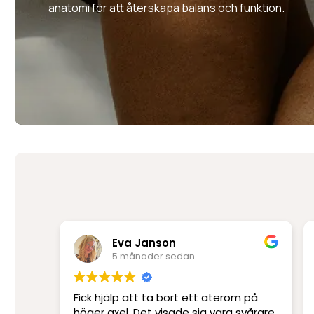
anatomi för att återskapa balans och funktion.
Rima Mir Fakhraei
6 månader sedan
 på
Platskirurgi i världsklass. Ett
vårare
professionellt klinik med Sveriges