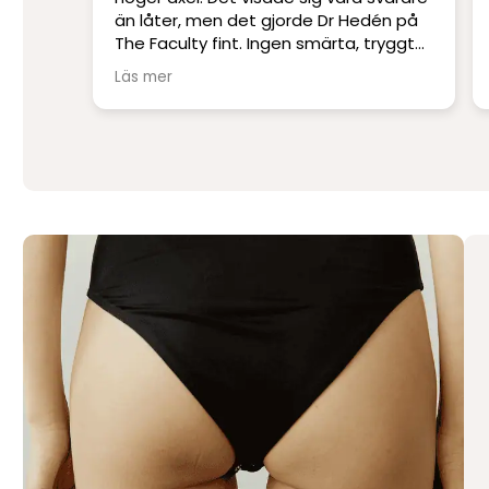
én på
skickligaste och mest erfarna läkare.
ryggt
Jag har blivit opererad på andra kliniker
men har inte upplevt skicklighet och
Läs mer
service på denna nivå.
Stort tack till Per Hedén och resten av
personalen.