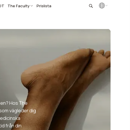
OT
The Faculty
Prislista
åren? Hos The
i som vägleder dig
edicinska
id från din