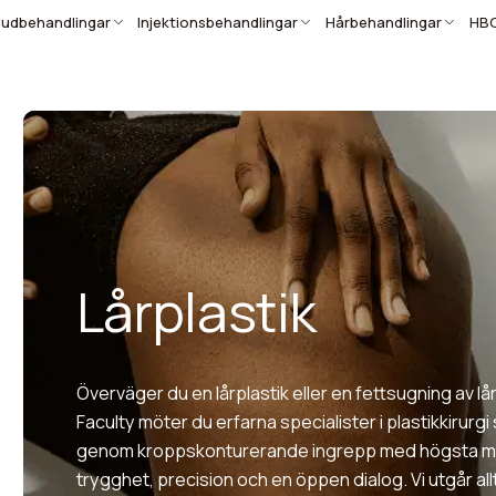
udbehandlingar
Injektionsbehandlingar
Hårbehandlingar
HB
Lårplastik
Överväger du en lårplastik eller en fettsugning av l
Faculty möter du erfarna specialister i plastikkirurg
genom kroppskonturerande ingrepp med högsta m
trygghet, precision och en öppen dialog. Vi utgår allt