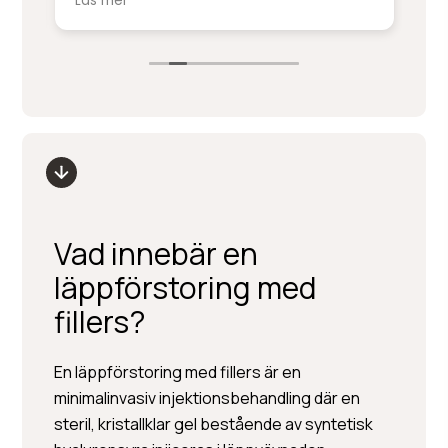
Läs mer
Lä
service på denna nivå.
ki
sm
Stort tack till Per Hedén och resten av
fr
personalen.
up
Vad innebär en
läppförstoring med
fillers?
En läppförstoring med fillers är en
minimalinvasiv injektionsbehandling där en
steril, kristallklar gel bestående av syntetisk