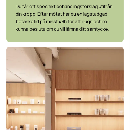
Du får ett specifikt behandlingsförslag utifrån
din kropp. Efter mötet har du en lagstadgad
betänketid på minst 48h för att i lugn och ro
kunna besluta om du vill lämna ditt samtycke.