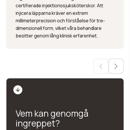
Per Hedén
certifierade injektionssjuksköterskor. Att
injicera läpparna kräver en extrem
Plastikkirurgi »
millimeterprecision och förståelse för tre-
Injektionsbehandlingar »
dimensionell form, vilket våra behandlare
Hudbehandlingar
besitter genom lång klinisk erfarenhet.
Vem kan genomgå
ingreppet?