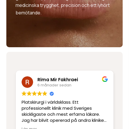
medicinska trygghet, precision och ett lyhört
bemötande.
Rima Mir Fakhraei
6 månader sedan
Platskirurgi i världsklass. Ett
Mo
e
professionellt klinik med Sveriges
ut
skickligaste och mest erfarna läkare.
ot
Jag har blivit opererad på andra kliniker
re
men har inte upplevt skicklighet och
sj