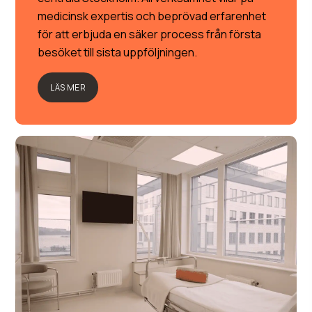
medicinsk expertis och beprövad erfarenhet
för att erbjuda en säker process från första
besöket till sista uppföljningen.
LÄS MER