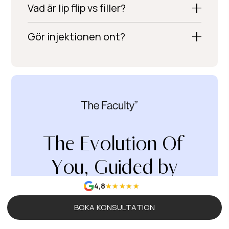
Vad är lip flip vs filler?
Gör injektionen ont?
The Evolution Of
You, Guided by
Science
4,8
BOKA KONSULTATION