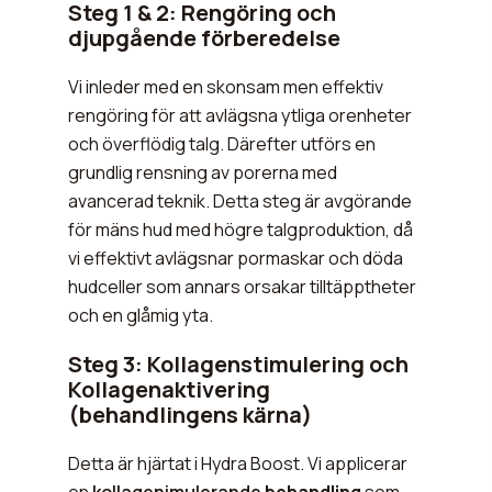
Steg 1 & 2: Rengöring och
djupgående förberedelse
Vi inleder med en skonsam men effektiv
rengöring för att avlägsna ytliga orenheter
och överflödig talg. Därefter utförs en
grundlig rensning av porerna med
avancerad teknik. Detta steg är avgörande
för mäns hud med högre talgproduktion, då
vi effektivt avlägsnar pormaskar och döda
hudceller som annars orsakar tilltäpptheter
och en glåmig yta.
Steg 3: Kollagenstimulering och
Kollagenaktivering
(behandlingens kärna)
Detta är hjärtat i Hydra Boost. Vi applicerar
en
kollagenimulerande
behandling
som