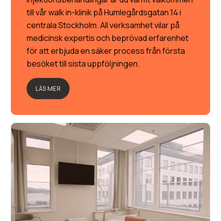
till vår walk in-klinik på Humlegårdsgatan 14 i
centrala Stockholm. All verksamhet vilar på
medicinsk expertis och beprövad erfarenhet
för att erbjuda en säker process från första
besöket till sista uppföljningen.
LÄS MER