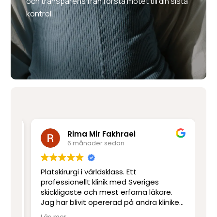
och transparens från första mötet till din sista
kontroll.
Rima Mir Fakhraei
6 månader sedan
Platskirurgi i världsklass. Ett
Mo
e
professionellt klinik med Sveriges
ut
skickligaste och mest erfarna läkare.
ot
Jag har blivit opererad på andra kliniker
re
men har inte upplevt skicklighet och
sj