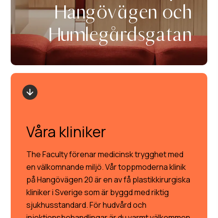
Hangövägen och
Humlegårdsgatan
Våra kliniker
The Faculty förenar medicinsk trygghet med
en välkomnande miljö. Vår toppmoderna klinik
på Hangövägen 20 är en av få plastikkirurgiska
kliniker i Sverige som är byggd med riktig
sjukhusstandard. För hudvård och
injektionsbehandlingar är du varmt välkommen