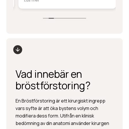
Läs mer
Lä
service på denna nivå.
ki
sm
Stort tack till Per Hedén och resten av
fr
personalen.
up
Vad innebär en
bröstförstoring?
En Bröstförstoring är ett kirurgiskt ingrepp
vars syfte är att öka bystens volym och
modifiera dess form. Utifrån en klinisk
bedömning av din anatomi använder kirurgen