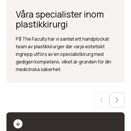
Våra specialister inom
plastikkirurgi
Per Hedén
På The Faculty har vi samlat ett handplockat
team av plastikkirurger där varje estetiskt
Plastikkirurgi »
ingrepp utförs av en specialistkirurg med
Injektionsbehandlingar »
gedigen kompetens, vilket är grunden för din
Hudbehandlingar
medicinska säkerhet.