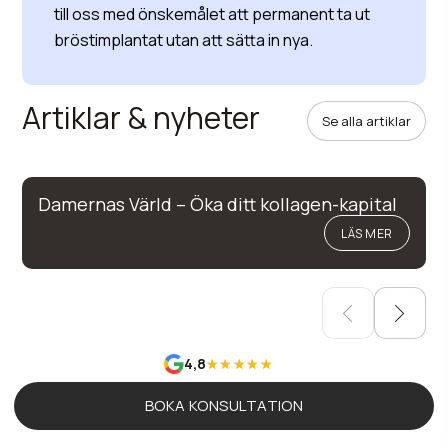
till oss med önskemålet att permanent ta ut
bröstimplantat utan att sätta in nya.
Artiklar & nyheter
Se alla artiklar
Damernas Värld – Öka ditt kollagen-kapital
LÄS MER
4,8
BOKA KONSULTATION