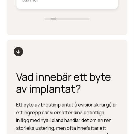
Läs mer
nivå.
kirurger. Inga frågor är dumma
smärtlindringen har de stenkol
r Hedén och resten av
frukostbrickan kommer in efte
uppvaket blir man lite religiös 
Vad innebär ett byte
av implantat?
Ett byte av bröstimplantat (revisionskirurgi) är
ett ingrepp där vi ersätter dina befintliga
inlägg med nya. Ibland handlar det om en ren
storleksjustering, men ofta innefattar ett