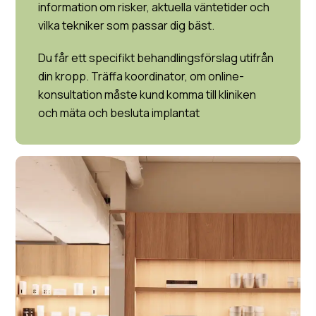
information om risker, aktuella väntetider och
vilka tekniker som passar dig bäst.
Du får ett specifikt behandlingsförslag utifrån
din kropp. Träffa koordinator, om online-
konsultation måste kund komma till kliniken
och mäta och besluta implantat