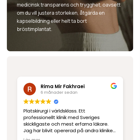
medicinsk transparens och trygghet, oavsett
om du vill justera storleken, åtgärda en
kapselbildning eller helt ta bort
bröstimplantat.
Fakhraei
Anna
 sedan
8 månader sedan
sklass. Ett
Modern verksamhet där allt är
nik med Sveriges
utom personalen, de är gamla
est erfarna läkare.
otroligt rutinerade och synkad
rerad på andra kliniker
receptionen, undersköterskor,
evt skicklighet och
sjuksköterskor, narkospersona