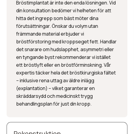
Bröstimplantat är inte den enda lösningen. Vid
din konsultation bedömer vi helheten för att
hitta det ingrepp som bäst möter dina
förutsättningar. Önskar du volym utan
främmande material erbjuder vi
bröstförstoring med kroppseget fett. Handlar
det snarare om hudslapphet, asymmetri eller
en tyngande byst rekommenderar vi istället
ett bröstlyft eller en bröstförminskning. Vår
expertis täcker hela det bröstkirurgiska fältet
– inklusive rena uttag av äldre inlägg
(explantation) – vilket garanterar en
skräddarsydd och medicinskt trygg
behandlingsplan för just din kropp.
Rekonstruktion