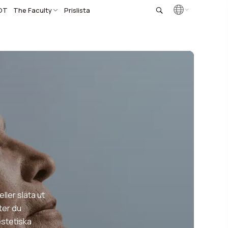
OT
The Faculty
Prislista
ler släta ut
ter du
estetiska