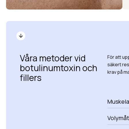
Våra metoder vid
För att up
säkert res
botulinumtoxin och
krav på ma
fillers
Muskela
Volymåt