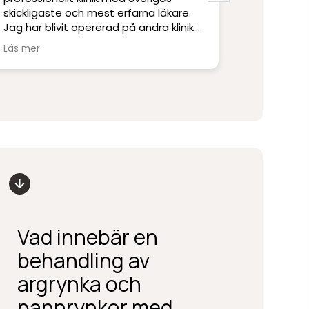
skickligaste och mest erfarna läkare.
gemet, otrol
Jag har blivit opererad på andra kliniker
synkade från
men har inte upplevt skicklighet och
underskötersk
Läs mer
Läs mer
service på denna nivå.
narkosperson
frågor är du
Stort tack till Per Hedén och resten av
har de stenko
personalen.
kommer in ef
religiös av ly
Vad innebär en
behandling av
argrynka och
pannrynkor med