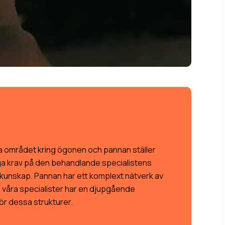
a området kring ögonen och pannan ställer
a krav på den behandlande specialistens
kunskap. Pannan har ett komplext nätverk av
h våra specialister har en djupgående
ör dessa strukturer.