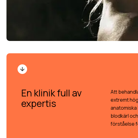
En klinik full av
Att behandl
extremt hög
expertis
anatomiska 
blodkärl oc
förståelse f