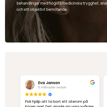
behandlingar med högsta medicinska trygghet, ana
och ett objektivt bemötande.
Eva Janson
5 månader sedan
Fick hjälp att ta bort ett aterom på
höger axel. Det visade sig vara svårare