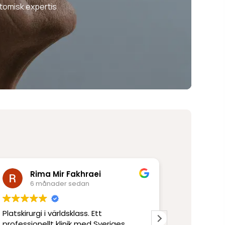
tomisk expertis
Rima Mir Fakhraei
Ann
6 månader sedan
8 mån
Platskirurgi i världsklass. Ett
Modern verks
professionellt klinik med Sveriges
utom persona