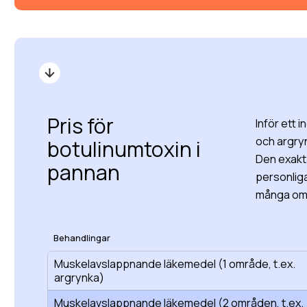
Pris för
Inför ett 
och argryn
botulinumtoxin i
Den exakta
pannan
personlig
många områ
Behandlingar
Muskelavslappnande läkemedel (1 område, t.ex.
argrynka)
Muskelavslappnande läkemedel (2 områden, t.ex.