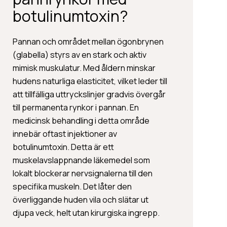
botulinumtoxin?
Pannan och området mellan ögonbrynen
(glabella) styrs av en stark och aktiv
mimisk muskulatur. Med åldern minskar
hudens naturliga elasticitet, vilket leder till
att tillfälliga uttryckslinjer gradvis övergår
till permanenta rynkor i pannan. En
medicinsk behandling i detta område
innebär oftast injektioner av
botulinumtoxin. Detta är ett
muskelavslappnande läkemedel som
lokalt blockerar nervsignalerna till den
specifika muskeln. Det låter den
överliggande huden vila och slätar ut
djupa veck, helt utan kirurgiska ingrepp.