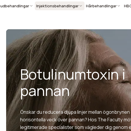
udbehandlingar
Injektionsbehandlingar
Hårbehandlingar
HB
Botulinumtoxin i
pannan
Önskar du reducera djupa linjer mellan ögonbrynen el
horisontella veck över pannan? Hos The Faculty mö
legitimerade specialister som vägleder dig genom 