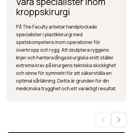
Våra specialister inom
kroppskirurgi
På The Faculty arbetar handplockade
specialister i plastikkirurgi med
spetskompetens inom operationer för
överkropp och rygg. Att skulptera ryggens
Per Hedén
linjer och hantera långa kirurgiska snitt ställer
extrema krav på kirurgens tekniska skicklighet
Plastikkirurgi »
och sinne för symmetri för att säkerställa en
Injektionsbehandlingar »
optimal sårläkning. Detta är grunden för din
Hudbehandlingar
medicinska trygghet och ett varaktigt resultat.