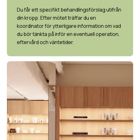
Du får ett specifikt behandlingsförslag utifrån
din kropp. Efter mötet träffar du en
koordinator för ytterligare information om vad
du bör tänkta på inför en eventuell operation,
eftervård och väntetider.