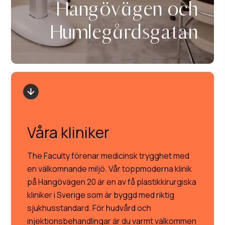
Hangövägen och
Humlegårdsgatan
Våra kliniker
The Faculty förenar medicinsk trygghet med
en välkomnande miljö. Vår toppmoderna klinik
på Hangövägen 20 är en av få plastikkirurgiska
kliniker i Sverige som är byggd med riktig
sjukhusstandard. För hudvård och
injektionsbehandlingar är du varmt välkommen