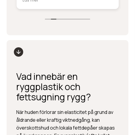
Läs mer
Lä
service på denna nivå.
ki
sm
Stort tack till Per Hedén och resten av
fr
personalen.
up
Vad innebär en
ryggplastik och
fettsugning rygg?
När huden förlorar sin elasticitet på grund av
åldrande eller kraftig viktnedgång, kan
överskottshud och lokala fettdepåer skapas