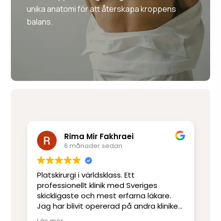
unika anatomi för att återskapa kroppens
balans.
Rima Mir Fakhraei
6 månader sedan
Platskirurgi i världsklass. Ett
Mo
e
professionellt klinik med Sveriges
ut
skickligaste och mest erfarna läkare.
ot
Jag har blivit opererad på andra kliniker
re
men har inte upplevt skicklighet och
sj