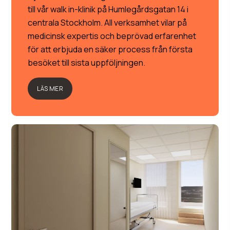
till vår walk in-klinik på Humlegårdsgatan 14 i
centrala Stockholm. All verksamhet vilar på
medicinsk expertis och beprövad erfarenhet
för att erbjuda en säker process från första
besöket till sista uppföljningen.
LÄS MER